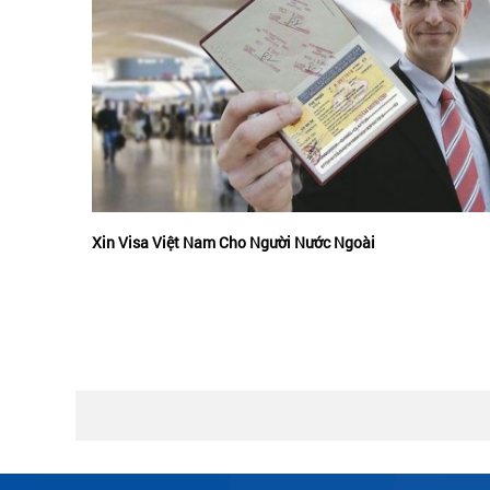
International Driver’s License để thuận tiện cho việc sử dụng c
ban tại hơn 190 Quốc gia và lãnh thổ trên toàn thế giới.
Xin Visa Việt Nam Cho Người Nước Ngoài