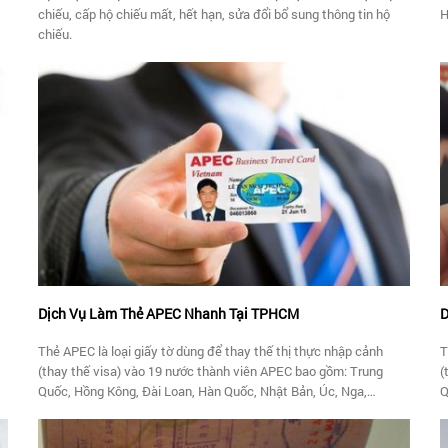
chiếu, cấp hộ chiếu mất, hết hạn, sửa đổi bổ sung thông tin hộ
H
chiếu.
Dịch Vụ Làm Thẻ APEC Nhanh Tại TPHCM
D
Thẻ APEC là loại giấy tờ dùng để thay thế thị thực nhập cảnh
T
(thay thế visa) vào 19 nước thành viên APEC bao gồm: Trung
(
Quốc, Hồng Kông, Đài Loan, Hàn Quốc, Nhật Bản, Úc, Nga,
Q
Singapore, Indonesia, Malaysia, Thailand, Philippines, New
S
Zealand, Mêxicô, Chilê, Brunây, Pêru, Papua New Guinea và Việt
Z