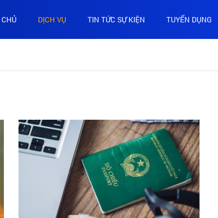
 CHỦ
DỊCH VỤ
TIN TỨC SỰ KIỆN
TUYỂN DỤNG