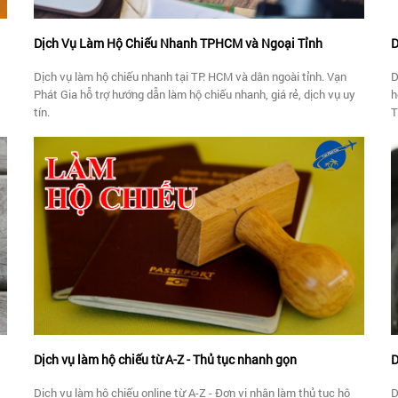
Dịch Vụ Làm Hộ Chiếu Nhanh TPHCM và Ngoại Tỉnh
D
Dịch vụ làm hộ chiếu nhanh tại TP. HCM và dân ngoài tỉnh. Vạn
D
Phát Gia hỗ trợ hướng dẫn làm hộ chiếu nhanh, giá rẻ, dịch vụ uy
h
tín.
T
Dịch vụ làm hộ chiếu từ A-Z - Thủ tục nhanh gọn
D
Dịch vụ làm hộ chiếu online từ A-Z - Đơn vị nhận làm thủ tục hộ
D