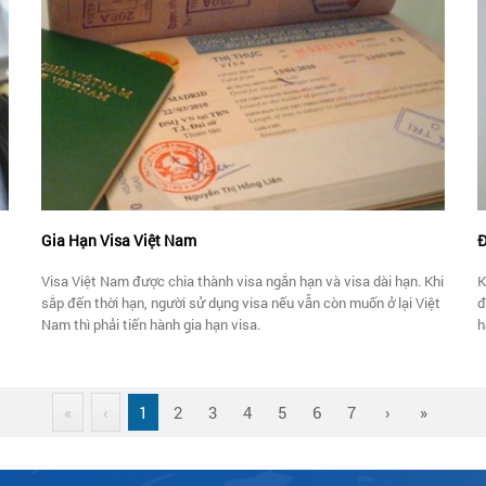
ủa
Nam.
N
Gia Hạn Visa Việt Nam
Đ
Visa Việt Nam được chia thành visa ngắn hạn và visa dài hạn. Khi
K
sắp đến thời hạn, người sử dụng visa nếu vẫn còn muốn ở lại Việt
đ
Nam thì phải tiến hành gia hạn visa.
h
Q
n
«
‹
1
2
3
4
5
6
7
›
»