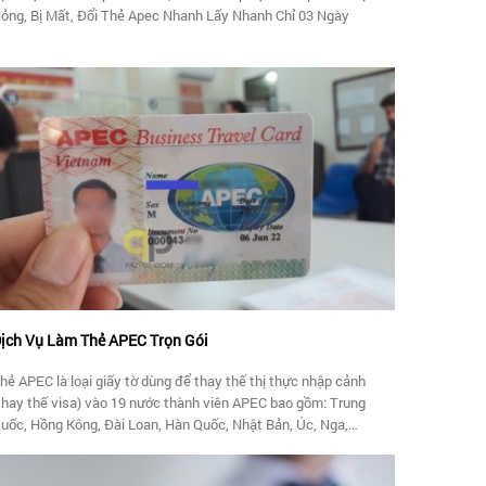
ỏng, Bị Mất, Đổi Thẻ Apec Nhanh Lấy Nhanh Chỉ 03 Ngày
ịch Vụ Làm Thẻ APEC Trọn Gói
hẻ APEC là loại giấy tờ dùng để thay thế thị thực nhập cảnh
thay thế visa) vào 19 nước thành viên APEC bao gồm: Trung
uốc, Hồng Kông, Đài Loan, Hàn Quốc, Nhật Bản, Úc, Nga,
ingapore, Indonesia, Malaysia, Thailand, Philippines, New
ealand, Mêxicô, Chilê, Brunây, Pêru, Papua New Guinea và Việt