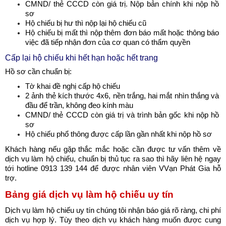
CMND/ thẻ CCCD còn giá trị. Nộp bản chính khi nộp hồ 
sơ 
Hộ chiếu bị hư thì nộp lại hộ chiếu cũ 
Hộ chiếu bị mất thì nộp thêm đơn báo mất hoặc thông báo 
việc đã tiếp nhận đơn của cơ quan có thẩm quyền 
Cấp lại hộ chiếu khi hết hạn hoặc hết trang 
Hồ sơ cần chuẩn bị: 
Tờ khai đề nghị cấp hộ chiếu 
2 ảnh thẻ kích thước 4x6, nền trắng, hai mắt nhìn thắng và 
đầu để trần, không đeo kính màu 
CMND/ thẻ CCCD còn giá trị và trình bản gốc khi nộp hồ 
sơ 
Hộ chiếu phổ thông được cấp lần gần nhất khi nộp hồ sơ
Khách hàng nếu gặp thắc mắc hoặc cần được tư vấn thêm về 
dịch vụ làm hộ chiếu, chuẩn bị thủ tục ra sao thì hãy liên hệ ngay 
tới hotline 
0913 139 144
 để được nhân viên VVạn Phát Gia hỗ 
trợ. 
Bảng giá dịch vụ làm hộ chiếu uy tín 
Dịch vụ làm hộ chiếu uy tín chúng tôi nhận báo giá rõ ràng, chi phí 
dịch vụ hợp lý. Tùy theo dịch vụ khách hàng muốn được cung 