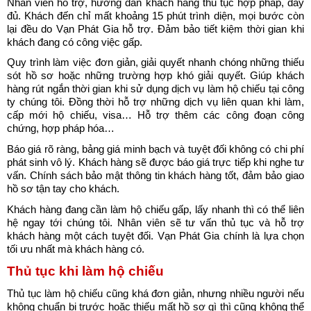
Nhân viên hỗ trợ, hướng dẫn khách hàng thủ tục hợp pháp, đầy 
đủ. Khách đến chỉ mất khoảng 15 phút trình diện, mọi bước còn 
lại đều do Vạn Phát Gia hỗ trợ. Đảm bảo tiết kiệm thời gian khi 
khách đang có công việc gấp.
Quy trình làm việc đơn giản, giải quyết nhanh chóng những thiếu 
sót hồ sơ hoặc những trường hợp khó giải quyết. Giúp khách 
hàng rút ngắn thời gian khi sử dụng dịch vụ làm hộ chiếu tại công 
ty chúng tôi. Đồng thời hỗ trợ những dịch vụ liên quan khi làm, 
cấp mới hộ chiếu, visa… Hỗ trợ thêm các công đoạn công 
chứng, hợp pháp hóa… 
Báo giá rõ ràng, bảng giá minh bạch và tuyệt đối không có chi phí 
phát sinh vô lý. Khách hàng sẽ được báo giá trực tiếp khi nghe tư 
vấn. Chính sách bảo mật thông tin khách hàng tốt, đảm bảo giao 
hồ sơ tận tay cho khách. 
Khách hàng đang cần làm hộ chiếu gấp, lấy nhanh thì có thể liên 
hệ ngay tới chúng tôi. Nhân viên sẽ tư vấn thủ tục và hỗ trợ 
khách hàng một cách tuyệt đối. Vạn Phát Gia chính là lựa chọn 
tối ưu nhất mà khách hàng có. 
Thủ tục khi làm hộ chiếu
Thủ tục làm hộ chiếu cũng khá đơn giản, nhưng nhiều người nếu 
không chuẩn bị trước hoặc thiếu mất hồ sơ gì thì cũng không thể 