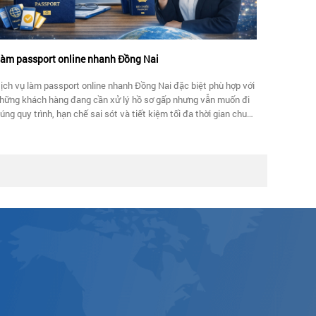
àm passport online nhanh Đồng Nai
ịch vụ làm passport online nhanh Đồng Nai đặc biệt phù hợp với
hững khách hàng đang cần xử lý hồ sơ gấp nhưng vẫn muốn đi
úng quy trình, hạn chế sai sót và tiết kiệm tối đa thời gian chuẩn
ị.