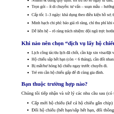
N
hanh & đúng quy định: tối ưu hồ sơ ngay từ đầu, 
Trọn gói – ít di chuyển: tư vấn – soạn mẫu – hướng
Cấp tốc 1–3 ngày: khả dụng theo điều kiện hồ sơ; t
Minh bạch chi phí: báo giá rõ ràng, chỉ thu phí khi
Dễ liên hệ – rõ ràng trách nhiệm: đội ngũ trực hotli
Khi nào nên chọn “dịch vụ lấy hộ chiế
Lịch công tác/du lịch đã chốt, cần kịp xin visa/đặt v
Hộ chiếu sắp hết hạn (còn < 6 tháng), cần đổi nhan
Bị mất/hư hỏng hộ chiếu ngay trước chuyến đi.
Trẻ em cần hộ chiếu gấp để đi cùng gia đình.
Bạn thuộc trường hợp nào?
Chúng tôi tiếp nhận và xử lý các nhu cầu sau (có 
Cấp mới hộ chiếu (kể cả hộ chiếu gắn chip) 
Đổi hộ chiếu (hết hạn/sắp hết hạn, đổi thông 