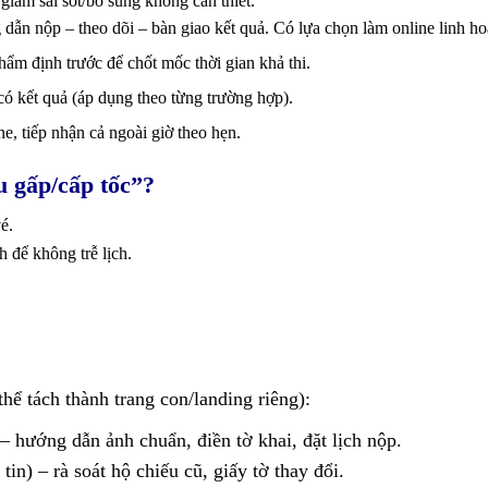
giảm sai sót/bổ sung không cần thiết.
 dẫn nộp – theo dõi – bàn giao kết quả. Có lựa chọn làm online linh ho
hẩm định trước để chốt mốc thời gian khả thi.
 có kết quả
(áp dụng theo từng trường hợp)
.
ne, tiếp nhận cả ngoài giờ theo hẹn.
u gấp/cấp tốc”?
é.
h để không trễ lịch.
thể tách thành trang con/landing riêng):
– hướng dẫn ảnh chuẩn, điền tờ khai, đặt lịch nộp.
tin) – rà soát hộ chiếu cũ, giấy tờ thay đổi.