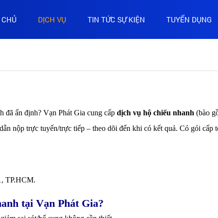
 CHỦ
DỊCH VỤ
TIN TỨC SỰ KIỆN
TUYỂN DỤNG
ịch đã ấn định? Vạn Phát Gia cung cấp
dịch vụ hộ chiếu nhanh
(bào 
dẫn nộp trực tuyến/trực tiếp – theo dõi đến khi có kết quả. Có gói cấp 
1, TP.HCM.
hanh tại Vạn Phát Gia?