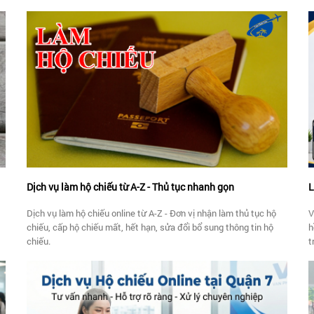
Dịch vụ làm hộ chiếu từ A-Z - Thủ tục nhanh gọn
L
Dịch vụ làm hộ chiếu online từ A-Z - Đơn vị nhận làm thủ tục hộ
V
chiếu, cấp hộ chiếu mất, hết hạn, sửa đổi bổ sung thông tin hộ
h
chiếu.
t