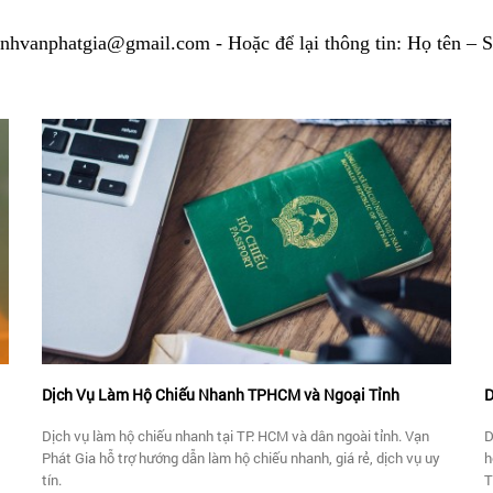
nhvanphatgia@gmail.com - Hoặc để lại thông tin: Họ tên – 
Dịch Vụ Làm Hộ Chiếu Nhanh TPHCM và Ngoại Tỉnh
D
Dịch vụ làm hộ chiếu nhanh tại TP. HCM và dân ngoài tỉnh. Vạn
D
Phát Gia hỗ trợ hướng dẫn làm hộ chiếu nhanh, giá rẻ, dịch vụ uy
h
tín.
T