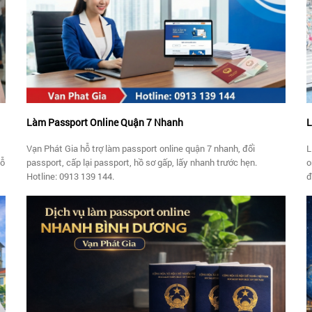
Làm Passport Online Quận 7 Nhanh
L
Vạn Phát Gia hỗ trợ làm passport online quận 7 nhanh, đổi
L
hỗ
passport, cấp lại passport, hồ sơ gấp, lấy nhanh trước hẹn.
o
Hotline: 0913 139 144.
đ