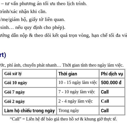
– tư vấn phương án tối ưu theo lịch trình.
rình/xác nhận khi cần.
/mẹ/giám hộ, giấy tờ liên quan.
i sinh… nếu quy định cho phép).
ướng dẫn nộp & theo dõi kết quả trọn vòng, hạn chế tối đa vi
rt)
ước, phí ảnh, chuyển phát nhanh… Thời gian tính theo ngày làm việc.
Thời gian
Phí dịch vụ
Gói xử lý
500.000 đ
10 - 15 ngày làm việc
Gói 10 ngày
Call
7 - 10 ngày làm việc
Gói 7
ngày
2 - 4 ngày làm việc
Call
Gói 2
ngày
Làm hộ chiếu trong ngày
Call
Trong ngày
“Call” = Liên hệ để báo giá theo hồ sơ & khung giờ thực tế.