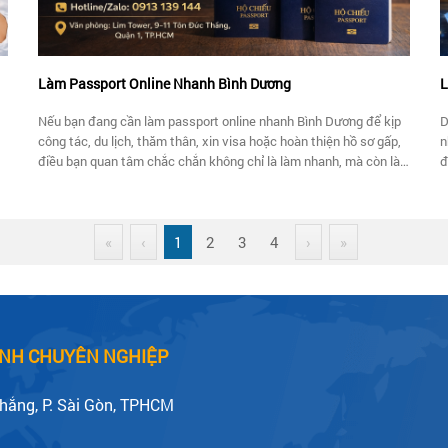
Làm Passport Online Nhanh Bình Dương
L
Nếu bạn đang cần làm passport online nhanh Bình Dương để kịp
D
công tác, du lịch, thăm thân, xin visa hoặc hoàn thiện hồ sơ gấp,
n
điều bạn quan tâm chắc chắn không chỉ là làm nhanh, mà còn là
đ
làm sao để đúng hồ sơ, đúng quy trình và không mất thêm thời
b
gian vì những thiếu sót không đáng có.
«
‹
1
2
3
4
›
»
CẢNH CHUYÊN NGHIỆP
Thắng, P. Sài Gòn, TPHCM