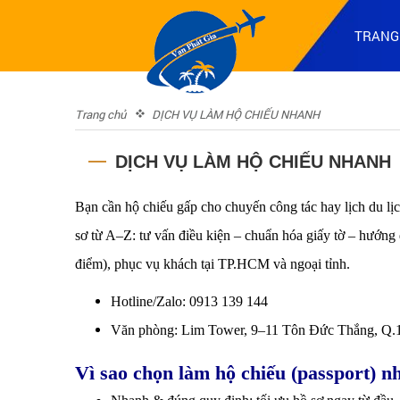
TRANG
Trang chủ
DỊCH VỤ LÀM HỘ CHIẾU NHANH
DỊCH VỤ LÀM HỘ CHIẾU NHANH
Bạn cần hộ chiếu gấp cho chuyến công tác hay lịch du l
sơ từ A–Z: tư vấn điều kiện – chuẩn hóa giấy tờ – hướng 
điểm), phục vụ khách tại TP.HCM và ngoại tỉnh.
Hotline/Zalo: 0913 139 144
Văn phòng: Lim Tower, 9–11 Tôn Đức Thắng, Q.
Vì sao chọn làm hộ chiếu (passport) n