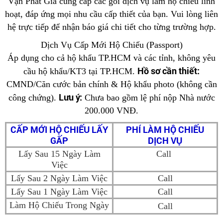
Vạn Phát Gia cung cấp các gói dịch vụ làm hộ chiếu linh
hoạt, đáp ứng mọi nhu cầu cấp thiết của bạn. Vui lòng liên
hệ trực tiếp để nhận báo giá chi tiết cho từng trường hợp.
Dịch Vụ Cấp Mới Hộ Chiếu (Passport)
Áp dụng cho cả hộ khẩu TP.HCM và các tỉnh, không yêu
Hồ sơ cần thiết:
cầu hộ khẩu/KT3 tại TP.HCM.
CMND/Căn cước bản chính & Hộ khẩu photo (không cần
Lưu ý:
công chứng).
Chưa bao gồm lệ phí nộp Nhà nước
200.000 VNĐ.
CẤP MỚI HỘ CHIẾU LẤY
PHÍ LÀM HỘ CHIẾU
GẤP
DỊCH VỤ
Lấy Sau 15 Ngày Làm
Call
Việc
Lấy Sau 2 Ngày Làm Việc
Call
Lấy Sau 1 Ngày Làm Việc
Call
Làm Hộ Chiếu Trong Ngày
Call