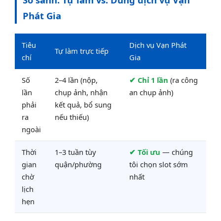
Phát Gia
Tiêu
Dịch vụ Vạn Phát
Tự làm trực tiếp
chí
Gia
Số
2–4 lần (nộp,
✔ Chỉ 1 lần
(ra công
lần
chụp ảnh, nhận
an chụp ảnh)
phải
kết quả, bổ sung
ra
nếu thiếu)
ngoài
Thời
1–3 tuần tùy
✔ Tối ưu
— chúng
gian
quận/phường
tôi chọn slot sớm
chờ
nhất
lịch
hẹn