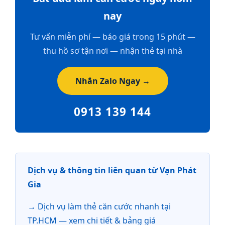
nay
Tư vấn miễn phí — báo giá trong 15 phút —
thu hồ sơ tận nơi — nhận thẻ tại nhà
Nhắn Zalo Ngay →
0913 139 144
Dịch vụ & thông tin liên quan từ Vạn Phát
Gia
Dịch vụ làm thẻ căn cước nhanh tại
TP.HCM — xem chi tiết & bảng giá