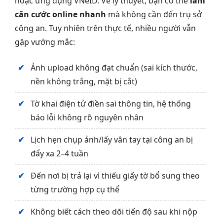
hoặc ứng dụng VNeID. Về lý thuyết, bạn có thể
làm
căn cước online nhanh
mà không cần đến trụ sở
công an. Tuy nhiên trên thực tế, nhiều người vẫn
gặp vướng mắc:
Ảnh upload không đạt chuẩn (sai kích thước,
nền không trắng, mặt bị cắt)
Tờ khai điện tử điền sai thông tin, hệ thống
báo lỗi không rõ nguyên nhân
Lịch hẹn chụp ảnh/lấy vân tay tại công an bị
đẩy xa 2–4 tuần
Đến nơi bị trả lại vì thiếu giấy tờ bổ sung theo
từng trường hợp cụ thể
Không biết cách theo dõi tiến độ sau khi nộp