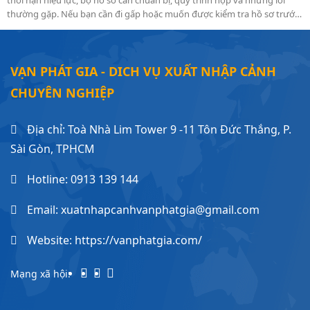
thời hạn hiệu lực, bộ hồ sơ cần chuẩn bị, quy trình nộp và những lỗi
thường gặp. Nếu bạn cần đi gấp hoặc muốn được kiểm tra hồ sơ trước
khi nộp, dịch vụ làm visa Trung Quốc nhanh sẽ hỗ trợ bạn hoàn thiện
hồ sơ đúng chuẩn theo từng trường hợp cụ thể.
VẠN PHÁT GIA - DICH VỤ XUẤT NHẬP CẢNH
CHUYÊN NGHIỆP
Địa chỉ: Toà Nhà Lim Tower 9 -11 Tôn Đức Thắng, P.
Sài Gòn, TPHCM
Hotline:
0913 139 144
Email: xuatnhapcanhvanphatgia@gmail.com
Website: https://vanphatgia.com/
Mạng xã hội: