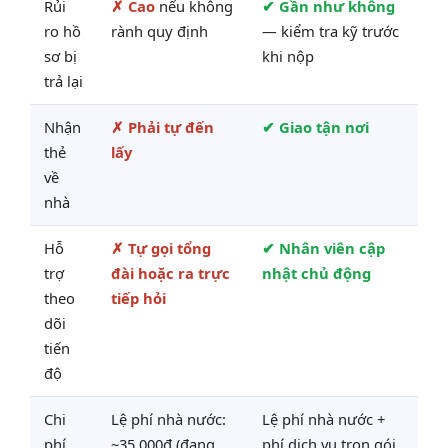
Rủi
✗ Cao
nếu không
✔ Gần như không
ro hồ
rành quy định
— kiểm tra kỹ trước
sơ bị
khi nộp
trả lại
Nhận
✗ Phải tự đến
✔ Giao tận nơi
thẻ
lấy
về
nhà
Hỗ
✗ Tự gọi tổng
✔ Nhân viên cập
trợ
đài hoặc ra trực
nhật chủ động
theo
tiếp hỏi
dõi
tiến
độ
Chi
Lệ phí nhà nước:
Lệ phí nhà nước +
phí
~35.000đ (đang
phí dịch vụ trọn gói