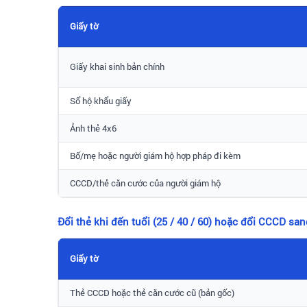
Giấy tờ
Giấy khai sinh bản chính
Sổ hộ khẩu giấy
Ảnh thẻ 4x6
Bố/mẹ hoặc người giám hộ hợp pháp đi kèm
CCCD/thẻ căn cước của người giám hộ
Đổi thẻ khi đến tuổi (25 / 40 / 60) hoặc đổi CCCD sa
Giấy tờ
Thẻ CCCD hoặc thẻ căn cước cũ (bản gốc)