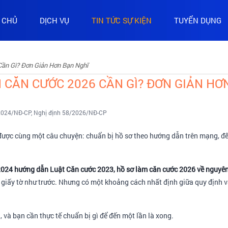
 CHỦ
DỊCH VỤ
TIN TỨC SỰ KIỆN
TUYỂN DỤNG
ần Gì? Đơn Giản Hơn Bạn Nghĩ
 CĂN CƯỚC 2026 CẦN GÌ? ĐƠN GIẢN HƠ
/2024/NĐ-CP, Nghị định 58/2026/NĐ-CP
ược cùng một câu chuyện: chuẩn bị hồ sơ theo hướng dẫn trên mạng, đến nơ
2024 hướng dẫn Luật Căn cước 2023, hồ sơ làm căn cước 2026 về nguyên 
 giấy tờ như trước. Nhưng có một khoảng cách nhất định giữa quy định v
gì, và bạn cần thực tế chuẩn bị gì để đến một lần là xong.