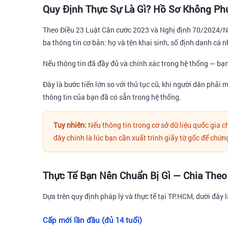
Quy Định Thực Sự Là Gì? Hồ Sơ Không Ph
Theo Điều 23 Luật Căn cước 2023 và Nghị định 70/2024/NĐ
ba thông tin cơ bản: họ và tên khai sinh, số định danh cá nh
Nếu thông tin đã đầy đủ và chính xác trong hệ thống — bạn k
Đây là bước tiến lớn so với thủ tục cũ, khi người dân phải 
thông tin của bạn đã có sẵn trong hệ thống.
Tuy nhiên:
Nếu thông tin trong cơ sở dữ liệu quốc gia c
đây chính là lúc bạn cần xuất trình giấy tờ gốc để chứ
Thực Tế Bạn Nên Chuẩn Bị Gì — Chia The
Dựa trên quy định pháp lý và thực tế tại TP.HCM, dưới đây 
Cấp mới lần đầu (đủ 14 tuổi)