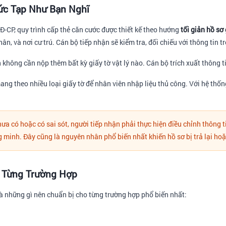
ức Tạp Như Bạn Nghĩ
-CP, quy trình cấp thẻ căn cước được thiết kế theo hướng
tối giản hồ sơ 
ân, và nơi cư trú. Cán bộ tiếp nhận sẽ kiểm tra, đối chiếu với thông tin t
hông cần nộp thêm bất kỳ giấy tờ vật lý nào. Cán bộ trích xuất thông tin
mang theo nhiều loại giấy tờ để nhân viên nhập liệu thủ công. Với hệ thố
hưa có hoặc có sai sót, người tiếp nhận phải thực hiện điều chỉnh thông 
ng minh. Đây cũng là nguyên nhân phổ biến nhất khiến hồ sơ bị trả lại ho
o Từng Trường Hợp
là những gì nên chuẩn bị cho từng trường hợp phổ biến nhất: