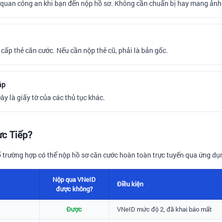
cơ quan công an khi bạn đến nộp hồ sơ. Không cần chuẩn bị hay mang ảnh
 cấp thẻ căn cước. Nếu cần nộp thẻ cũ, phải là bản gốc.
áp
y là giấy tờ của các thủ tục khác.
c Tiếp?
trường hợp có thể nộp hồ sơ căn cước hoàn toàn trực tuyến qua ứng dụ
Nộp qua VNeID
Điều kiện
được không?
Được
VNeID mức độ 2, đã khai báo mất