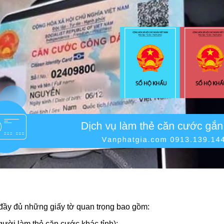
đầy đủ những giấy tờ quan trọng bao gồm:
gười làm thẻ căn cước khác tỉnh);