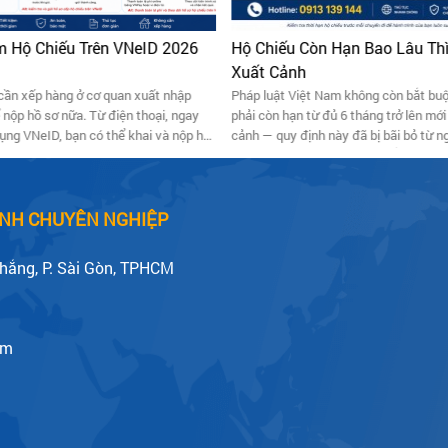
 Hộ Chiếu Trên VNeID 2026
Hộ Chiếu Còn Hạn Bao Lâu Th
Xuất Cảnh
cần xếp hàng ở cơ quan xuất nhập
Pháp luật Việt Nam không còn bắt buộ
 nộp hồ sơ nữa. Từ điện thoại, ngay
phải còn hạn từ đủ 6 tháng trở lên mớ
ụng VNeID, bạn có thể khai và nộp hồ
cảnh — quy định này đã bị bãi bỏ từ n
hiếu phổ thông, thanh toán lệ phí và
15/8/2023. Tuy nhiên, “quy tắc 6 thán
ến độ — chỉ cần đến trụ sở đúng một
tại trên thực tế, vì phần lớn quốc gia 
 ảnh và lấy vân tay, sau đó hộ chiếu
và các hãng hàng không vẫn yêu cầu 
 về tận nhà.
còn hiệu lực tối thiểu 6 tháng. Nói cá
CẢNH CHUYÊN NGHIỆP
có thể được phép rời Việt Nam, nhưng
bị từ chối lên máy bay hoặc bị chặn n
Thắng, P. Sài Gòn, TPHCM
khẩu nước đến.
om