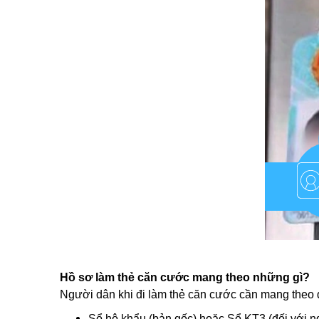
Hồ sơ làm thẻ căn cước mang theo những gì?
Người dân khi đi làm thẻ căn cước cần mang theo 
Sổ hộ khẩu (bản gốc) hoặc Sổ KT3 (đối với n