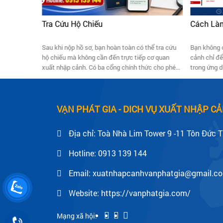
ấp Trước
Tra Cứu Hộ Chiếu
Cách Làm
ay?
Sau khi nộp hồ sơ, bạn hoàn toàn có thể tra cứu
Bạn không 
 ngay, diện
hộ chiếu mà không cần đến trực tiếp cơ quan
cảnh chỉ để
ỗ trợ? Gọi
xuất nhập cảnh. Có ba cổng chính thức cho phép
trong ứng d
kiểm tra tình trạng hồ sơ chỉ với Mã hồ sơ (in trên
sơ cấp hộ c
giấy tiếp nhận hoặc email), và một kênh gọi tổng
theo dõi ti
đài khi cần xác nhận nhanh. Bài viết dưới đây
lần để chụp
hướng dẫn từng cách kiểm tra hộ chiếu làm xong
chuyển phát
VẠN PHÁT GIA - DICH VỤ XUẤT NHẬP 
chưa, cách đọc kết quả, thời gian trả kết quả
theo quy định và các lỗi thường gặp.
Địa chỉ: Toà Nhà Lim Tower 9 -11 Tôn Đức 
Hotline:
0913 139 144
Email: xuatnhapcanhvanphatgia@gmail.c
Website: https://vanphatgia.com/
Mạng xã hội: