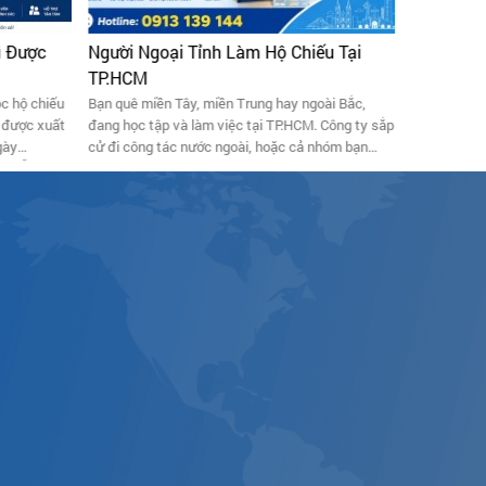
ì Được
Người Ngoại Tỉnh Làm Hộ Chiếu Tại
Kinh Ngh
TP.HCM
Chuyến B
c hộ chiếu
Bạn quê miền Tây, miền Trung hay ngoài Bắc,
Cần làm hộ 
i được xuất
đang học tập và làm việc tại TP.HCM. Công ty sắp
Checklist 4
gày
cử đi công tác nước ngoài, hoặc cả nhóm bạn
khẩn hợp lệ,
g” vẫn tồn
vừa chốt chuyến du lịch Thái Lan — và bạn chợt
Vạn Phát Gi
nhập cảnh
nhận ra mình chưa có hộ chiếu. Câu hỏi đầu tiên
hộ chiếu
bật ra: "Không có hộ khẩu ở đây, liệu có phải xin
ch khác: bạn
nghỉ mấy ngày để về quê làm không?"
 vẫn có thể
gay tại cửa