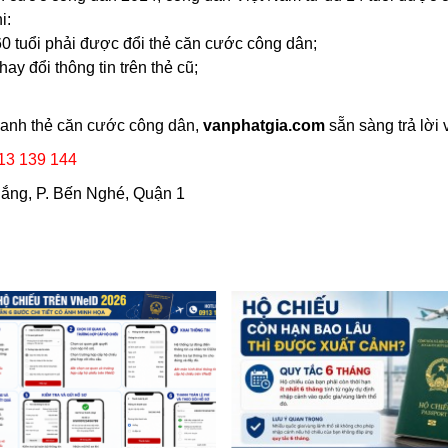
i:
60 tuổi phải được đổi thẻ căn cước công dân;
y đổi thông tin trên thẻ cũ;
uanh thẻ căn cước công dân,
vanphatgia.com
sẵn sàng trả lời
13 139 144
hắng, P. Bến Nghé, Quận 1