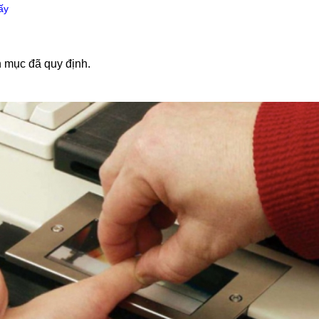
ấy
n mục đã quy định.