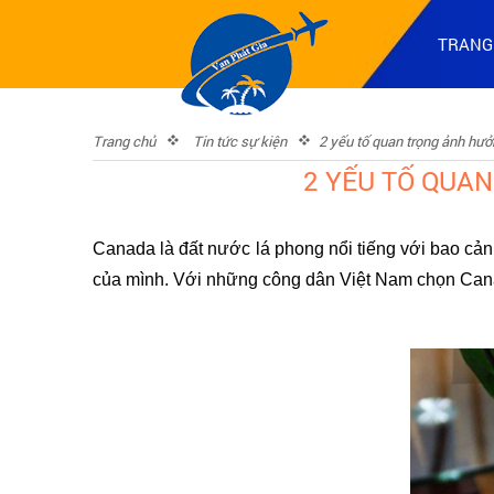
TRANG
Trang chủ
Tin tức sự kiện
2 yếu tố quan trọng ảnh hưở
2 YẾU TỐ QUAN
Canada là đất nước lá phong nổi tiếng với bao cản
của mình. Với những công dân Việt Nam chọn Canada 