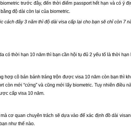
biometric trước đây, đến thời điểm passport hết hạn và có ý đị
bằng độ dài còn lại của biometric.
c cách đây 3 năm thì độ dài visa cấp lại cho bạn sẽ chỉ còn 7 n
da có thời hạn 10 năm thì bạn cần hội tụ đủ 2 yếu tố là thời hạ
ng hợp cô bán bánh tráng trộn được visa 10 năm còn bạn thì kh
t còn mới “cứng” và cũng mới lấy biometric. Tuy nhiên điều nà
được cấp visa 10 năm.
 mà cơ quan chuyên trách sẽ dựa vào để xác định đồ dài visan
 bạn như thế nào.