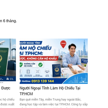
n 6 tháng.
ì Được
Người Ngoại Tỉnh Làm Hộ Chiếu Tại
Kinh Ngh
TP.HCM
Chuyến B
c hộ chiếu
Bạn quê miền Tây, miền Trung hay ngoài Bắc,
Cần làm hộ 
i được xuất
đang học tập và làm việc tại TP.HCM. Công ty sắp
Checklist 4