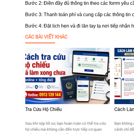
Bước 2: Điền đầy đủ thông tin theo các forrm yêu cầ
Bước 3: Thanh toán phí và cung cấp các thông tin 
Bước 4: Đặt lịch hẹn và đi lăn tay tạ nơi tiếp nhậ
CÁC BÀI VIẾT KHÁC
ấp Trước
Tra Cứu Hộ Chiếu
Cách Làm
ay?
Sau khi nộp hồ sơ, bạn hoàn toàn có thể tra cứu
Bạn không 
 ngay, diện
hộ chiếu mà không cần đến trực tiếp cơ quan
cảnh chỉ để