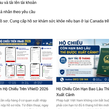
u và tải lên tài khoản
cá nhân theo yêu cầu
n hồ sơ. Cung cấp hồ sơ khám sức khỏe nếu bạn ở lại Canada trê
 Hộ Chiếu Trên VNeID 2026
Hộ Chiếu Còn Hạn Bao Lâu Th
Xuất Cảnh
cần xếp hàng ở cơ quan xuất nhập
Pháp luật Việt Nam không còn bắt buộ
 nộp hồ sơ nữa. Từ điện thoại, ngay
phải còn hạn từ đủ 6 tháng trở lên mớ