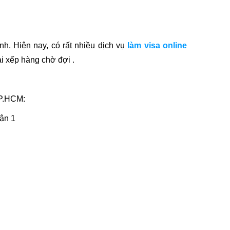
nh. Hiện nay, có rất nhiều dịch vụ
làm visa online
i xếp hàng chờ đợi .
TP.HCM:
ận 1