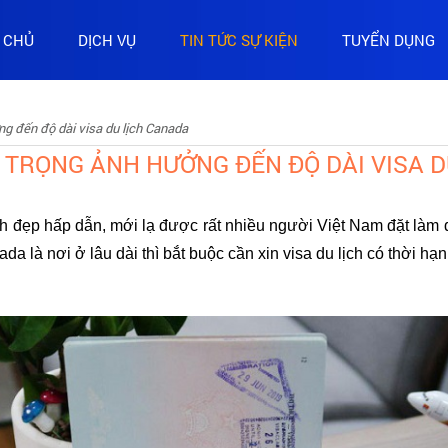
 CHỦ
DỊCH VỤ
TIN TỨC SỰ KIỆN
TUYỂN DỤNG
ng đến độ dài visa du lịch Canada
 TRỌNG ẢNH HƯỞNG ĐẾN ĐỘ DÀI VISA 
h đẹp hấp dẫn, mới lạ được rất nhiều người Việt Nam đặt làm đ
là nơi ở lâu dài thì bắt buộc cần xin visa du lịch có thời hạn 