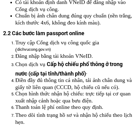
Có tài khoản định danh VNeID để đăng nhập vào
Cổng dịch vụ công.
Chuẩn bị ảnh chân dung đúng quy chuẩn (nền trắng,
kích thước 4x6, không đeo kính màu).
2.2 Các bước làm passport online
Truy cập
Cổng dịch vụ công quốc gia
(
dichvucong.gov.vn)
Đăng nhập bằng tài khoản VNeID.
Cấp hộ chiếu phổ thông ở trong
Chọn dịch vụ
.
nước (cấp tại tỉnh/thành phố)
Điền đầy đủ thông tin cá nhân, tải ảnh chân dung và
giấy tờ liên quan (CCCD, hộ chiếu cũ nếu có).
Chọn hình thức nhận hộ chiếu: trực tiếp tại cơ quan
xuất nhập cảnh hoặc qua bưu điện.
Thanh toán lệ phí online theo quy định.
Theo dõi tình trạng hồ sơ và nhận hộ chiếu theo lịch
hẹn.