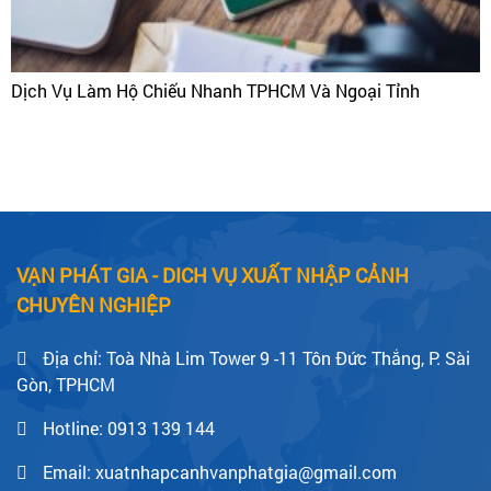
Dịch Vụ Làm Hộ Chiếu Nhanh TPHCM Và Ngoại Tỉnh
VẠN PHÁT GIA - DICH VỤ XUẤT NHẬP CẢNH
CHUYÊN NGHIỆP
Địa chỉ: Toà Nhà Lim Tower 9 -11 Tôn Đức Thắng, P. Sài
Gòn, TPHCM
Hotline:
0913 139 144
Email: xuatnhapcanhvanphatgia@gmail.com