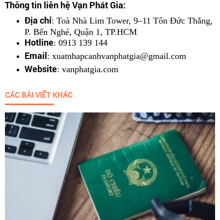
Thông tin liên hệ Vạn Phát Gia:
Địa chỉ
: Toà Nhà Lim Tower, 9–11 Tôn Đức Thắng,
P. Bến Nghé, Quận 1, TP.HCM
Hotline
: 0913 139 144
Email
: xuatnhapcanhvanphatgia@gmail.com
Website
:
vanphatgia.com
CÁC BÀI VIẾT KHÁC