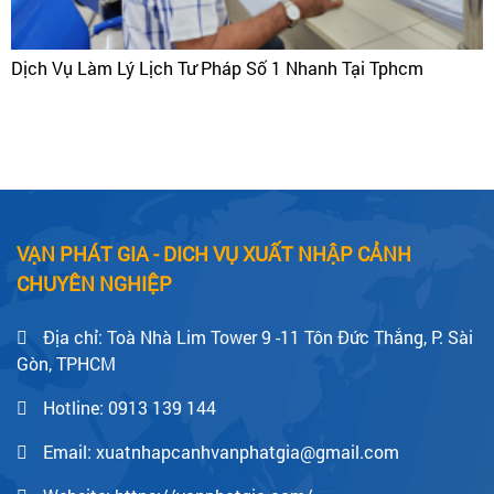
Dịch Vụ Làm Lý Lịch Tư Pháp Số 1 Nhanh Tại Tphcm
VẠN PHÁT GIA - DICH VỤ XUẤT NHẬP CẢNH
CHUYÊN NGHIỆP
Địa chỉ: Toà Nhà Lim Tower 9 -11 Tôn Đức Thắng, P. Sài
Gòn, TPHCM
Hotline:
0913 139 144
Email: xuatnhapcanhvanphatgia@gmail.com